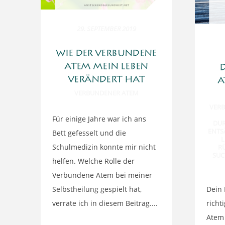
29. SEPTEMBER 2019
WIE DER VERBUNDENE
ATEM MEIN LEBEN
VERÄNDERT HAT
A
VERBUNDENER ATEM
VER
Für einige Jahre war ich ans
DU
ENTS
Bett gefesselt und die
L
Schulmedizin konnte mir nicht
R
SU
helfen. Welche Rolle der
Verbundene Atem bei meiner
Selbstheilung gespielt hat,
Dein 
verrate ich in diesem Beitrag....
richt
Atem 