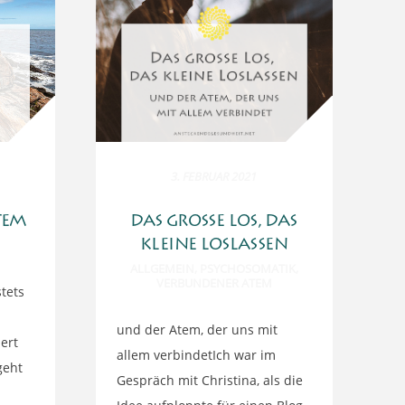
3. FEBRUAR 2021
TEM
DAS GROSSE LOS, DAS K
LEINE LOSLASSEN
ALLGEMEIN
,
PSYCHOSOMATIK
,
VERBUNDENER ATEM
tets
und der Atem, der uns mit
ert
allem verbindetIch war im
geht
Gespräch mit Christina, als die