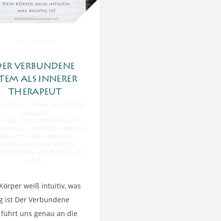
24. JUNI 2019
DER VERBUNDENE
TEM ALS INNERER
THERAPEUT
BUNDENER ATEM
,
ALLERGIEN
,
BURNOUT
,
RCHBLUTUNGSSTÖRUNGEN
,
ÄUERUNG
,
KOPFSCHMERZEN
,
EBENSKRISEN
,
MIGRÄNE
,
ÜCKENPROBLEME
,
STRESS
,
CHTTHEMEN
,
VERBUNDENER
ATEM
Körper weiß intuitiv, was
ig ist Der Verbundene
führt uns genau an die