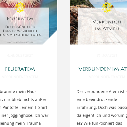
4. AUGUST 2021
31. MAI 2021
FEUERATEM
VERBUNDEN IM A
VERBUNDENER ATEM
VERBUNDENER ATEM
 brannte mein Haus
Der verbundene Atem ist s
r, mir blieb nichts außer
eine beeindruckende
 Pantoffel, einem T-Shirt
Erfahrung. Doch was passi
iner Jogginghose. Ich war
da eigentlich und worum 
Meinung mein Trauma
es? Wie funktioniert das