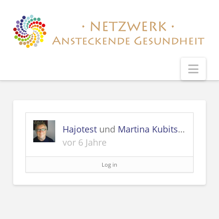
Nav
Hajotest
und
Martina Kubitscheck
sind
vor 6 Jahre
Log in