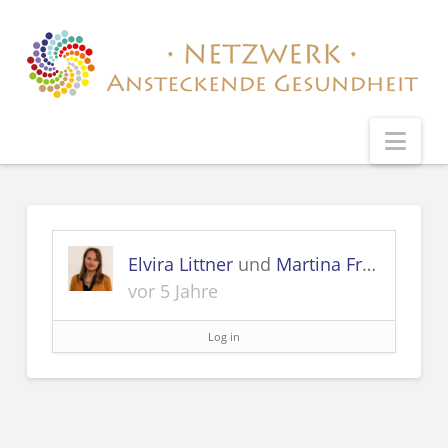
Nav
Elvira Littner
und
Martina Frey-Freyenfels
vor 5 Jahre
Log in